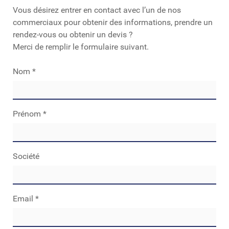
Vous désirez entrer en contact avec l’un de nos
commerciaux pour obtenir des informations, prendre un
rendez-vous ou obtenir un devis ?
Merci de remplir le formulaire suivant.
If
Nom
*
you
are
human,
Prénom
*
leave
this
field
Société
blank.
Email
*